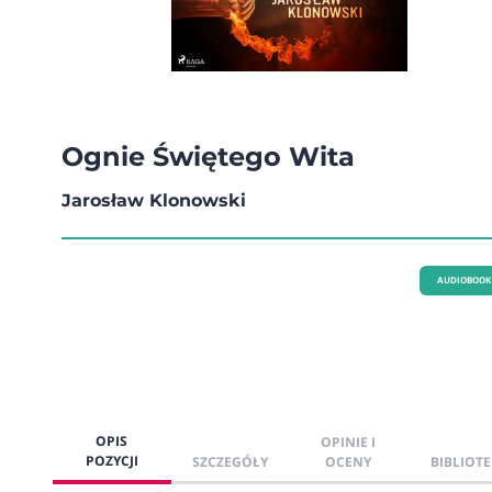
Ognie Świętego Wita
Jarosław Klonowski
AUDIOBOOK
OPIS
OPINIE I
POZYCJI
SZCZEGÓŁY
OCENY
BIBLIOTE