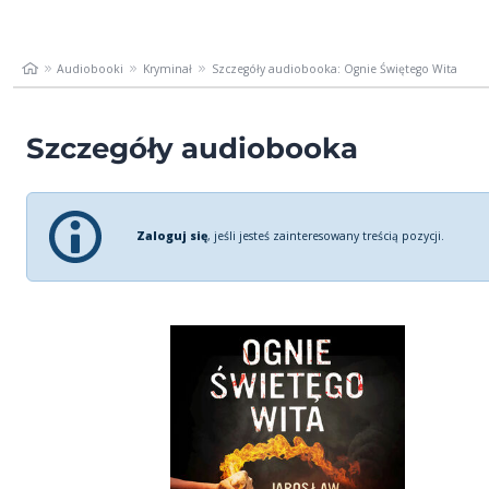
Audiobooki
Kryminał
Szczegóły audiobooka: Ognie Świętego Wita
Szczegóły audiobooka
Zaloguj się
, jeśli jesteś zainteresowany treścią pozycji.