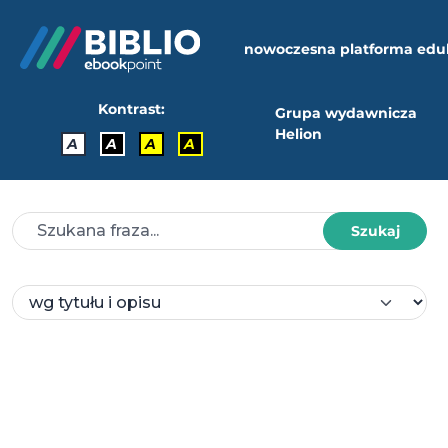
nowoczesna platforma edu
Kontrast:
Grupa wydawnicza
Helion
A
A
A
A
Szukaj