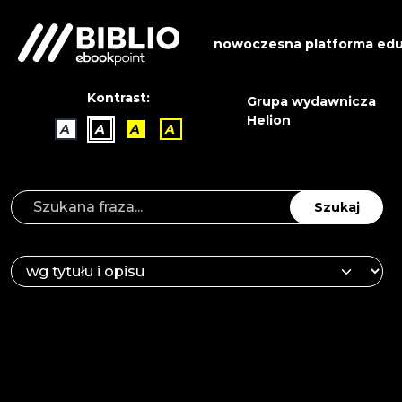
nowoczesna platforma edu
Kontrast:
Grupa wydawnicza
Helion
A
A
A
A
Szukaj