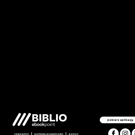
pobierz aplikację
|
|
regulamin
polityka prywatności
pomoc