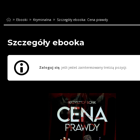
Ebooki
Kryminalna
Szczegóły ebooka: Cena prawdy
Szczegóły ebooka
Zaloguj się
, jeśli jesteś zainteresowany treścią pozycji.