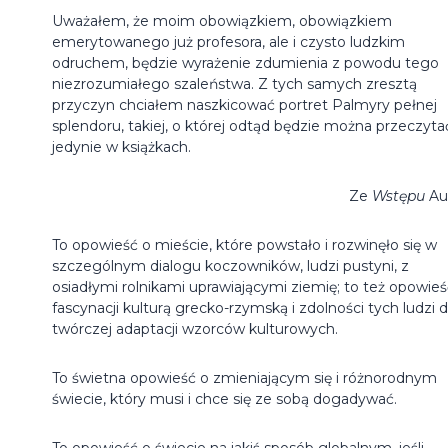
Uważałem, że moim obowiązkiem, obowiązkiem
emerytowanego już profesora, ale i czysto ludzkim
odruchem, będzie wyrażenie zdumienia z powodu tego
niezrozumiałego szaleństwa. Z tych samych zresztą
przyczyn chciałem naszkicować portret Palmyry pełnej
splendoru, takiej, o której odtąd będzie można przeczyta
jedynie w książkach.
Ze
Wstępu
Au
To opowieść o mieście, które powstało i rozwinęło się w
szczególnym dialogu koczowników, ludzi pustyni, z
osiadłymi rolnikami uprawiającymi ziemię; to też opowieś
fascynacji kulturą grecko-rzymską i zdolności tych ludzi 
twórczej adaptacji wzorców kulturowych.
To świetna opowieść o zmieniającym się i różnorodnym
świecie, który musi i chce się ze sobą dogadywać.
To opowieść o świecie na jakiś sposób globalnym, jeśli