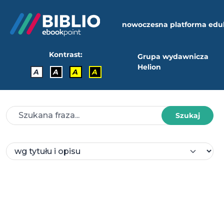
nowoczesna platforma edu
Kontrast:
Grupa wydawnicza
Helion
A
A
A
A
Szukaj