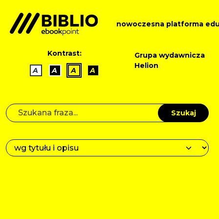
nowoczesna platforma edu
Kontrast:
Grupa wydawnicza
Helion
A
A
A
A
Szukaj