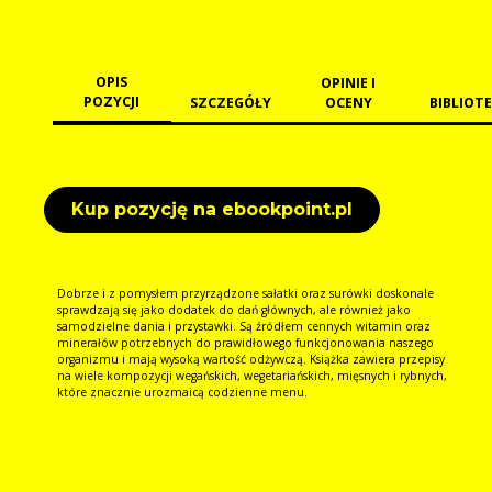
OPIS
OPINIE I
POZYCJI
SZCZEGÓŁY
OCENY
BIBLIOTE
Kup pozycję na ebookpoint.pl
Dobrze i z pomysłem przyrządzone sałatki oraz surówki doskonale
sprawdzają się jako dodatek do dań głównych, ale również jako
samodzielne dania i przystawki. Są źródłem cennych witamin oraz
minerałów potrzebnych do prawidłowego funkcjonowania naszego
organizmu i mają wysoką wartość odżywczą. Książka zawiera przepisy
na wiele kompozycji wegańskich, wegetariańskich, mięsnych i rybnych,
które znacznie urozmaicą codzienne menu.