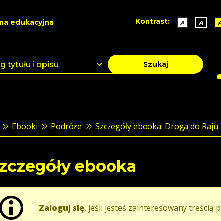
Kontrast:
ma edukacyjna
A
A
Szukaj
Ebooki
Podróże
Szczegóły ebooka: Droga do Raju
zczegóły ebooka
Zaloguj się
, jeśli jesteś zainteresowany treścią p