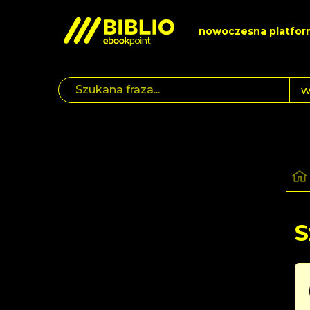
nowoczesna platfor
S