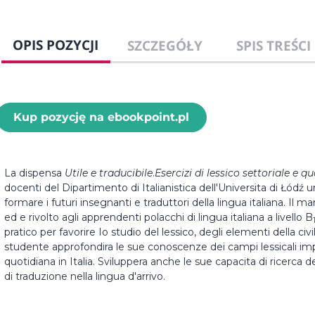
OPIS POZYCJI
SZCZEGÓŁY
SPIS TREŚCI
Kup pozycję na ebookpoint.pl
La dispensa
Utile e traducibile
.
Esercizi di lessico settoriale e q
docenti del Dipartimento di Italianistica dell'Universita di Łód
formare i futuri insegnanti e traduttori della lingua italiana. Il ma
ed e rivolto agli apprendenti polacchi di lingua italiana a livello B
pratico per favorire Io studio del lessico, degli elementi della civi
studente approfondira le sue conoscenze dei campi lessicali impo
quotidiana in Italia. Sviluppera anche le sue capacita di ricerca d
di traduzione nella lingua d'arrivo.