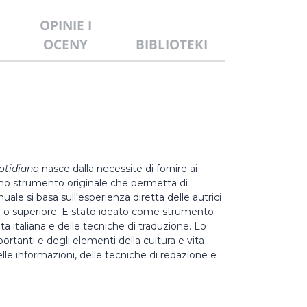
OPINIE I
OCENY
BIBLIOTEKI
uotidiano
nasce dalla necessite di fornire ai
ź uno strumento originale che permetta di
nuale si basa sull'esperienza diretta delle autrici
o superiore. E stato ideato come strumento
1
lta italiana e delle tecniche di traduzione. Lo
rtanti e degli elementi della cultura e vita
elle informazioni, delle tecniche di redazione e