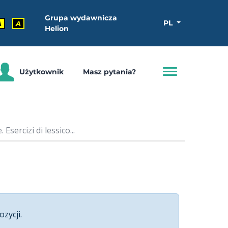
Grupa wydawnicza
PL
A
A
Helion
Użytkownik
Masz pytania?
Esercizi di lessico...
ozycji.