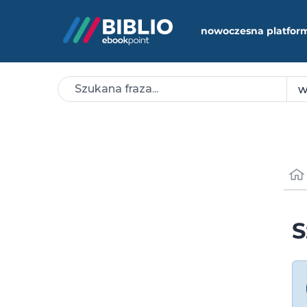
nowoczesna platfor
S