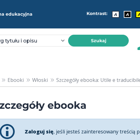
Kontrast:
ma edukacyjna
A
A
Szukaj
Ebooki
Włoski
Szczegóły ebooka: Utile e traducibile. 
zczegóły ebooka
Zaloguj się
, jeśli jesteś zainteresowany treścią p