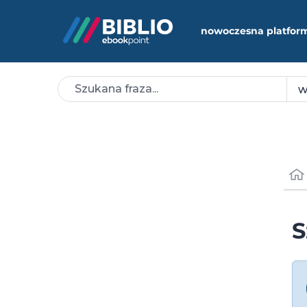
nowoczesna platfor
S