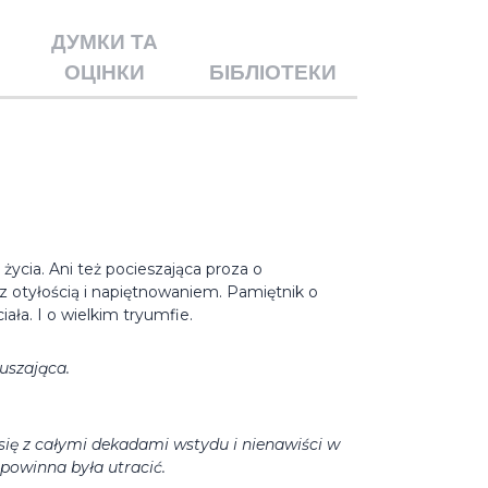
ДУМКИ ТА
ОЦІНКИ
БІБЛІОТЕКИ
życia. Ani też pocieszająca proza o
 z otyłością i napiętnowaniem. Pamiętnik o
ła. I o wielkim tryumfie.
ruszająca.
ię z całymi dekadami wstydu i nienawiści w
 powinna była utracić.