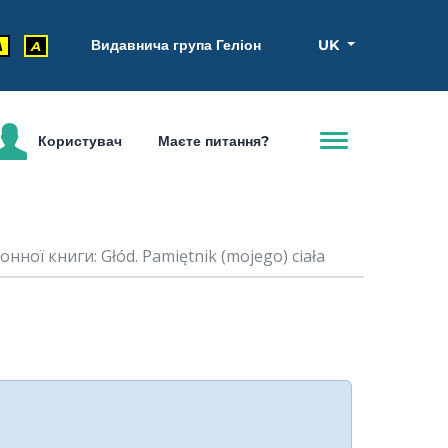
Видавнича група Геліон
UK
A
A
Користувач
Маєте питання?
нної книги: Głód. Pamiętnik (mojego) ciała