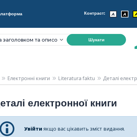
Контраст:
 платформа
A
A
Шукати
Електронні книги
Literatura faktu
Деталі електро
еталі електронної книги
Увійти
якщо вас цікавить зміст видання.