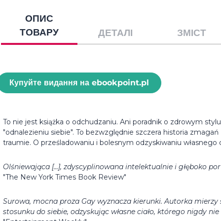
ОПИС
ТОВАРУ
ДЕТАЛІ
ЗМІСТ
Купуйте видання на ebookpoint.pl
To nie jest książka o odchudzaniu. Ani poradnik o zdrowym stylu 
"odnalezieniu siebie". To bezwzględnie szczera historia zmagań
traumie. O prześladowaniu i bolesnym odzyskiwaniu własnego cia
Olśniewająca [...], zdyscyplinowana intelektualnie i głęboko po
"The New York Times Book Review"
Surowa, mocna proza Gay wyznacza kierunki. Autorka mierzy s
stosunku do siebie, odzyskując własne ciało, którego nigdy nie