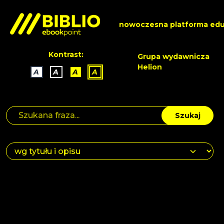
nowoczesna platforma edu
Kontrast:
Grupa wydawnicza
Helion
A
A
A
A
Szukaj