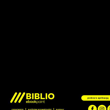
pobierz aplikację
|
|
regulamin
polityka prywatności
pomoc