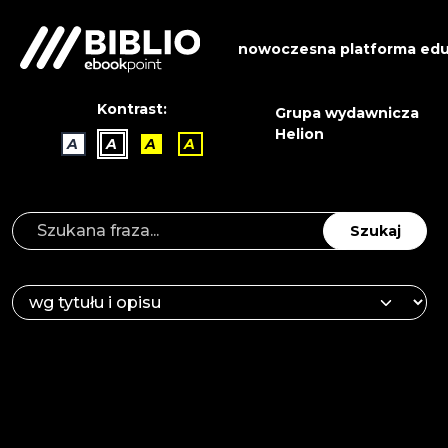
nowoczesna platforma edu
Kontrast:
Grupa wydawnicza
Helion
A
A
A
A
Szukaj