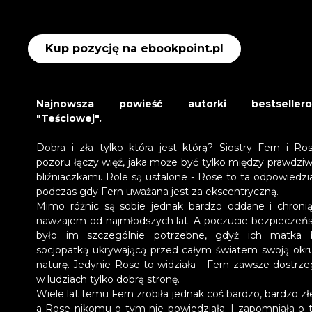
Kup pozycję na ebookpoint.pl
Najnowsza powieść autorki bestsellero
"Teściowej".
Dobra i zła tylko która jest którą? Siostry Fern i Ro
pozoru łączy więź, jaka może być tylko między prawdzi
bliźniaczkami. Role są ustalone - Rose to ta odpowiedzia
podczas gdy Fern uważana jest za ekscentryczną.
Mimo różnic są sobie jednak bardzo oddane i chronią
nawzajem od najmłodszych lat. A poczucie bezpieczeń
było im szczególnie potrzebne, gdyż ich matka 
socjopatką ukrywającą przed całym światem swoją okr
naturę. Jedynie Rose to widziała - Fern zawsze dostrze
w ludziach tylko dobrą stronę.
Wiele lat temu Fern zrobiła jednak coś bardzo, bardzo zł
a Rose nikomu o tym nie powiedziała. I zapomniała o 