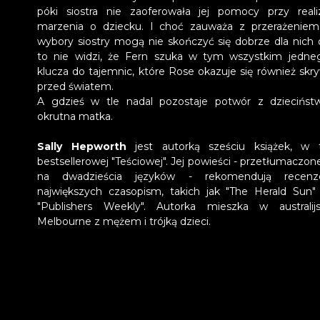
póki siostra nie zaoferowała jej pomocy przy realiz
marzenia o dziecku. I choć zauważa z przerażeniem
wybory siostry mogą nie skończyć się dobrze dla nich 
to nie widzi, że Fern szuka w tym wszystkim jedne
klucza do tajemnic, które Rose okazuje się również skr
przed światem.
A gdzieś w tle nadal pozostaje potwór z dziecińst
okrutna matka.
Sally Hepworth
jest autorką sześciu książek, w
bestsellerowej "Teściowej"
. Jej powieści - przetłumaczone
na dwadzieścia języków - rekomendują recenze
największych czasopism, takich jak "The Herald Sun"
"Publishers Weekly". Autorka mieszka w australij
Melbourne z mężem i trójką dzieci.