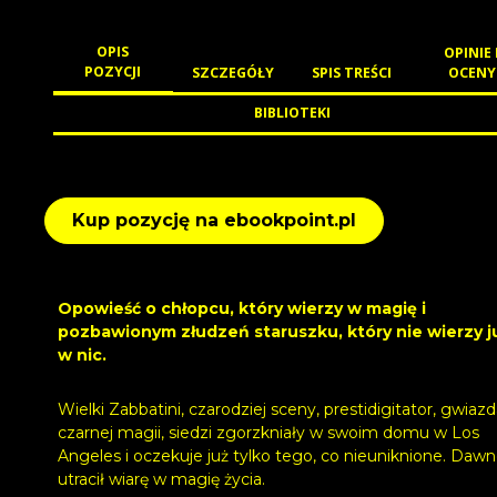
OPIS
OPINIE 
POZYCJI
SZCZEGÓŁY
SPIS TREŚCI
OCENY
BIBLIOTEKI
Kup pozycję na ebookpoint.pl
Opowieść o chłopcu, który wierzy w magię i
pozbawionym złudzeń staruszku, który nie wierzy j
w nic.
Wielki Zabbatini, czarodziej sceny, prestidigitator, gwiaz
czarnej magii, siedzi zgorzkniały w swoim domu w Los
Angeles i oczekuje już tylko tego, co nieuniknione. Daw
utracił wiarę w magię życia.