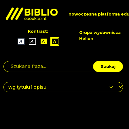
nowoczesna platforma edu
Kontrast:
Grupa wydawnicza
Helion
A
A
A
A
Szukaj