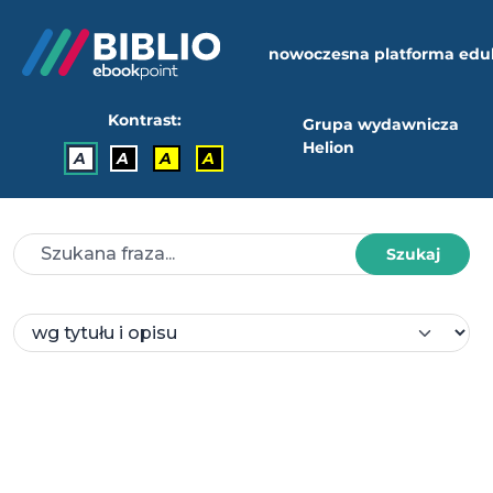
nowoczesna platforma edu
Kontrast:
Grupa wydawnicza
Helion
A
A
A
A
Szukaj