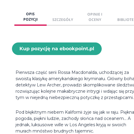
OPIS
OPINIE I
POZYCJI
SZCZEGÓŁY
OCENY
BIBLIOTE
Kup pozycję na ebookpoint.pl
Pierwsza część serii Rossa Macdonalda, uchodzącej za
swoistą klasykę amerykańskiego kryminału. Główny boha
detektyw Lew Archer, prowadzi skomplikowane śledztwa
rozwiązując kolejne makabryczne intrygi i wdając się prz
tym w niejedną niebezpieczną potyczkę z przestępcami.
Pod błękitnym niebem Kalifornii żyje się jak w raju. Piękn
pogoda, piękni ludzie, zachody słońca nad oceanem... A
jednak, luksusowe wille w Los Angeles kryją w swoich
murach mnóstwo brudnych tajemnic.