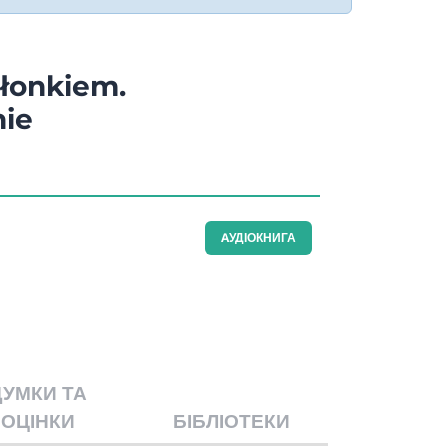
łonkiem.
nie
AУДІОКНИГА
ДУМКИ ТА
ОЦІНКИ
БІБЛІОТЕКИ