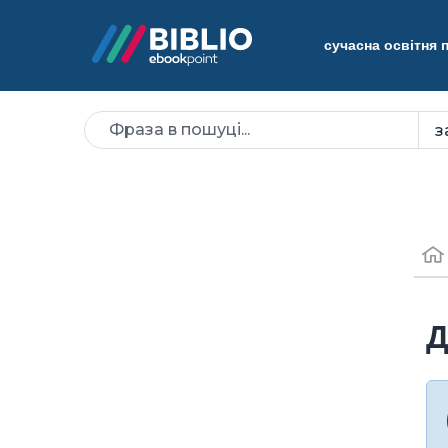
сучасна освітня
Д