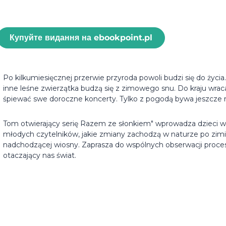
Купуйте видання на ebookpoint.pl
Po kilkumiesięcznej przerwie przyroda powoli budzi się do życia.
inne leśne zwierzątka budzą się z zimowego snu. Do kraju wracaj
śpiewać swe doroczne koncerty. Tylko z pogodą bywa jeszcze r
Tom otwierający serię Razem ze słonkiem" wprowadza dzieci w 
młodych czytelników, jakie zmiany zachodzą w naturze po zimie
nadchodzącej wiosny. Zaprasza do wspólnych obserwacji proces
otaczający nas świat.