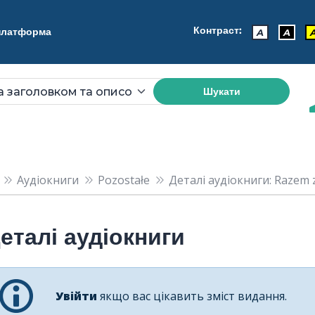
Контраст:
 платформа
A
A
Шукати
Аудіокниги
Pozostałe
Деталі аудіокниги: Razem z
еталі аудіокниги
Увійти
якщо вас цікавить зміст видання.