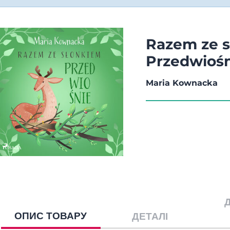
Razem ze s
Przedwioś
Maria Kownacka
ОПИС ТОВАРУ
ДЕТАЛІ