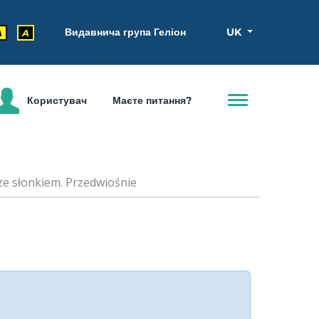
Видавнича група Геліон
UK
A
A
Користувач
Маєте питання?
e słonkiem. Przedwiośnie