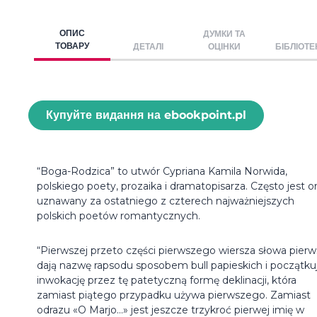
ОПИС
ДУМКИ ТА
ТОВАРУ
ДЕТАЛІ
ОЦІНКИ
БІБЛІОТЕ
Купуйте видання на ebookpoint.pl
“Boga-Rodzica” to utwór Cypriana Kamila Norwida,
polskiego poety, prozaika i dramatopisarza. Często jest o
uznawany za ostatniego z czterech najważniejszych
polskich poetów romantycznych.
“Pierwszej przeto części pierwszego wiersza słowa pier
dają nazwę rapsodu sposobem bull papieskich i początku
inwokację przez tę patetyczną formę deklinacji, która
zamiast piątego przypadku używa pierwszego. Zamiast
odrazu «O Marjo...» jest jeszcze trzykroć pierwej imię w