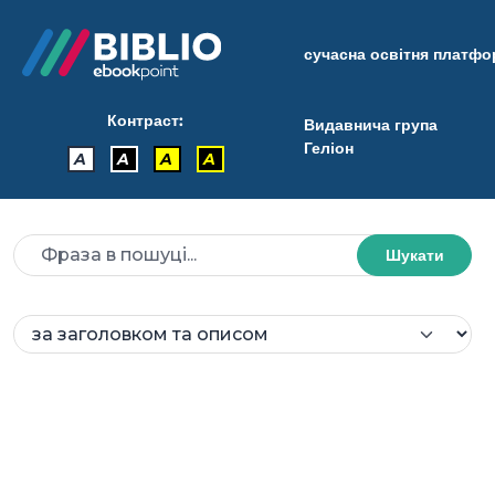
сучасна освітня платф
Контраст:
Видавнича група
Геліон
A
A
A
A
Шукати