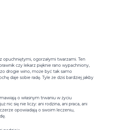
ule z opuchniętymi, ogorzałymi twarzami. Ten
, prawnik czy lekarz pięknie rano wypachniony,
rdzo drogie wino, może być tak samo
chę daje sobie radę. Tyle że dziś bardziej jakby
ozmawiają o własnym trwaniu w życiu
 nic się nie liczy: ani rodzina, ani praca, ani
 szczerze opowiadają o swoim leczeniu,
dę.