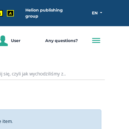
Helion publishing
EN
A
A
group
User
Any questions?
się, czyli jak wychodziliśmy z...
e item.