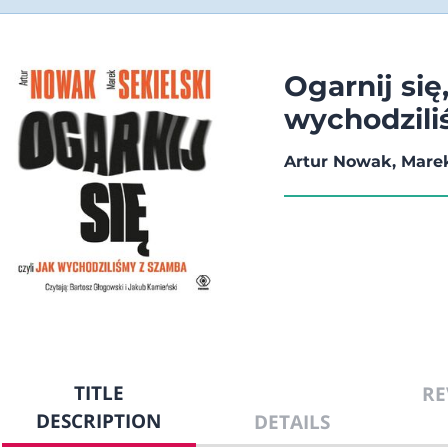
Ogarnij się,
wychodzili
Artur Nowak, Marek
TITLE
RE
DESCRIPTION
DETAILS