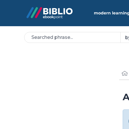
modern learning
A