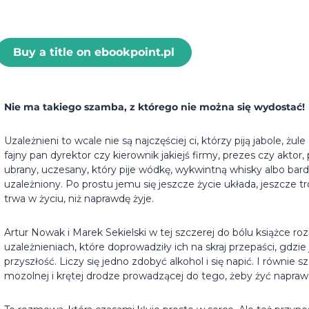
Buy a title on ebookpoint.pl
Nie ma takiego szamba, z którego nie można się wydostać!
Uzależnieni to wcale nie są najczęściej ci, którzy piją jabole, ż
fajny pan dyrektor czy kierownik jakiejś firmy, prezes czy aktor
ubrany, uczesany, który pije wódkę, wykwintną whisky albo ba
uzależniony. Po prostu jemu się jeszcze życie układa, jeszcze tro
trwa w życiu, niż naprawdę żyje.
Artur Nowak i Marek Sekielski w tej szczerej do bólu książce r
uzależnieniach, które doprowadziły ich na skraj przepaści, gdzie już
przyszłość. Liczy się jedno zdobyć alkohol i się napić. I równie
mozolnej i krętej drodze prowadzącej do tego, żeby żyć napraw