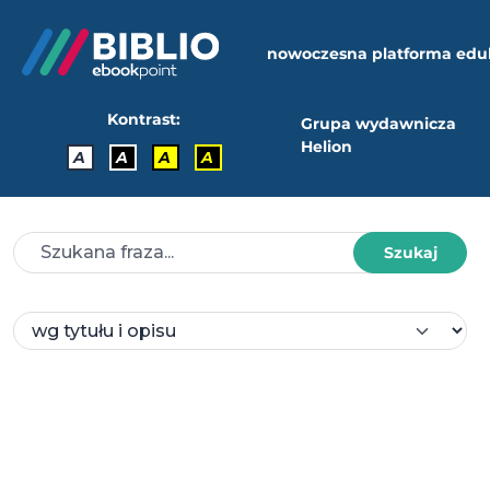
nowoczesna platforma edu
Kontrast:
Grupa wydawnicza
Helion
A
A
A
A
Szukaj