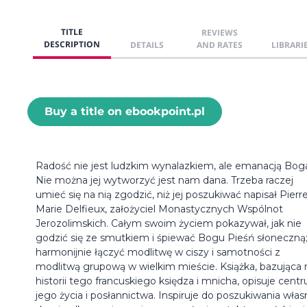
TITLE
REVIEWS
DESCRIPTION
DETAILS
AND RATES
LIBRARI
Buy a title on ebookpoint.pl
Radość nie jest ludzkim wynalazkiem, ale emanacją Bog
Nie można jej wytworzyć jest nam dana. Trzeba raczej
umieć się na nią zgodzić, niż jej poszukiwać napisał Pierr
Marie Delfieux, założyciel Monastycznych Wspólnot
Jerozolimskich. Całym swoim życiem pokazywał, jak nie
godzić się ze smutkiem i śpiewać Bogu Pieśń słoneczną;
harmonijnie łączyć modlitwę w ciszy i samotności z
modlitwą grupową w wielkim mieście. Książka, bazująca 
historii tego francuskiego księdza i mnicha, opisuje cent
jego życia i posłannictwa. Inspiruje do poszukiwania włas