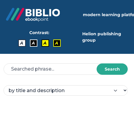
modern learning platf
Contrast:
Helion publishing
group
A
A
A
A
Search