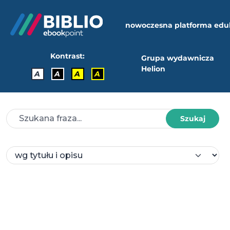
nowoczesna platforma edu
Kontrast:
Grupa wydawnicza
Helion
A
A
A
A
Szukaj