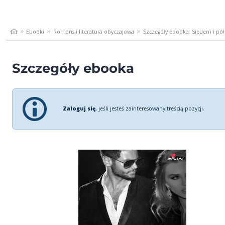
Ebooki
Romans i literatura obyczajowa
Szczegóły ebooka: Siedem i pół
Szczegóły ebooka
Zaloguj się
, jeśli jesteś zainteresowany treścią pozycji.