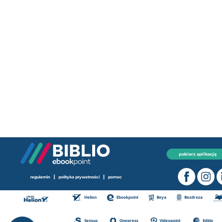
pobierz aplikację
|
|
regulamin
polityka prywatności
pomoc
Helion
Ebookpoint
Beya
Bezdroza
Sensus
Onepress
Videopoint
Editio