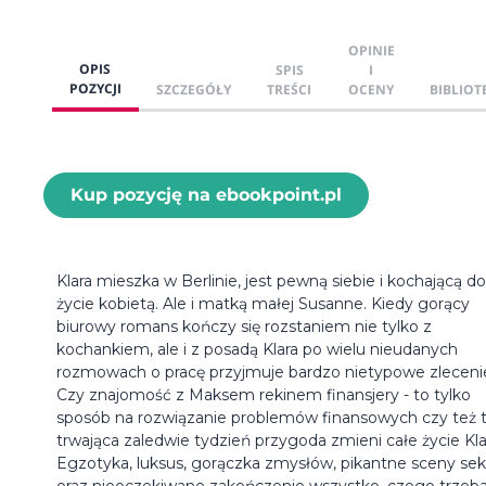
OPINIE
OPIS
SPIS
I
POZYCJI
SZCZEGÓŁY
TREŚCI
OCENY
BIBLIOT
Kup pozycję na ebookpoint.pl
Klara mieszka w Berlinie, jest pewną siebie i kochającą d
życie kobietą. Ale i matką małej Susanne. Kiedy gorący
biurowy romans kończy się rozstaniem nie tylko z
kochankiem, ale i z posadą Klara po wielu nieudanych
rozmowach o pracę przyjmuje bardzo nietypowe zleceni
Czy znajomość z Maksem rekinem finansjery - to tylko
sposób na rozwiązanie problemów finansowych czy też 
trwająca zaledwie tydzień przygoda zmieni całe życie Kl
Egzotyka, luksus, gorączka zmysłów, pikantne sceny se
oraz nieoczekiwane zakończenie wszystko, czego trzeba