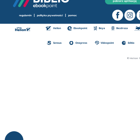
pobierz aplikację
|
|
regulamin
polityka prywatności
pomoc
Helion
Ebookpoint
Beya
Bezdroza
Sensus
Onepress
Videopoint
Editio
© Helion 1