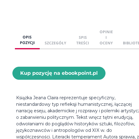
OPINIE
OPIS
SPIS
I
POZYCJI
SZCZEGÓŁY
TREŚCI
OCENY
BIBLIOT
Kup pozycję na ebookpoint.pl
Książka Jeana Claira reprezentuje specyficzny,
niestandardowy typ refleksji humanistycznej, łączącej
narrację eseju, akademickie j rozprawy i polemiki artystyc
o zabarwieniu politycznym. Tekst wręcz tętni erudycją,
odwołaniami do poglądów historyków sztuki, filozofów,
językoznawców i antropologów od XIX w. do
współczesności. Literacki temperament Autora sprawia, 