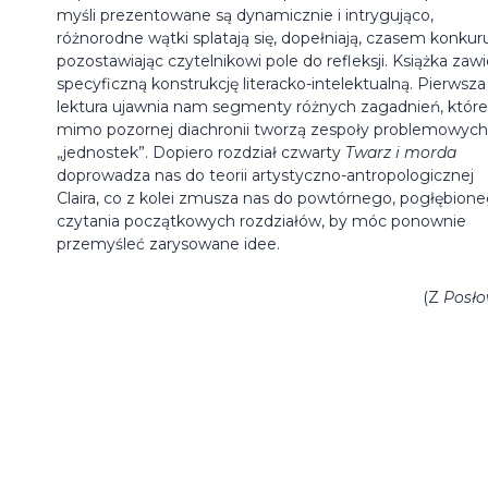
myśli prezentowane są dynamicznie i intrygująco,
różnorodne wątki splatają się, dopełniają, czasem konkuru
pozostawiając czytelnikowi pole do refleksji. Książka zawi
specyficzną konstrukcję literacko-intelektualną. Pierwsza
lektura ujawnia nam segmenty różnych zagadnień, które
mimo pozornej diachronii tworzą zespoły problemowych
„jednostek”. Dopiero rozdział czwarty
Twarz i morda
doprowadza nas do teorii artystyczno-antropologicznej
Claira, co z kolei zmusza nas do powtórnego, pogłębion
czytania początkowych rozdziałów, by móc ponownie
przemyśleć zarysowane idee.
(Z
Posło