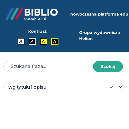
nowoczesna platforma edu
Kontrast:
Grupa wydawnicza
Helion
A
A
A
A
Szukaj