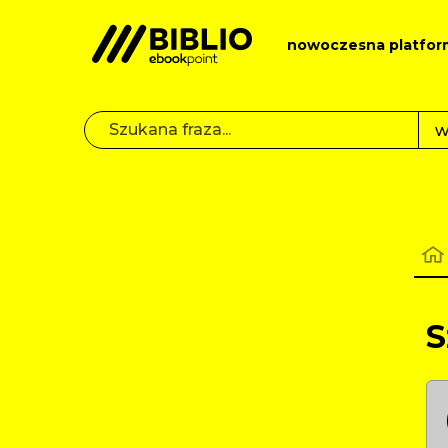
nowoczesna platfor
S