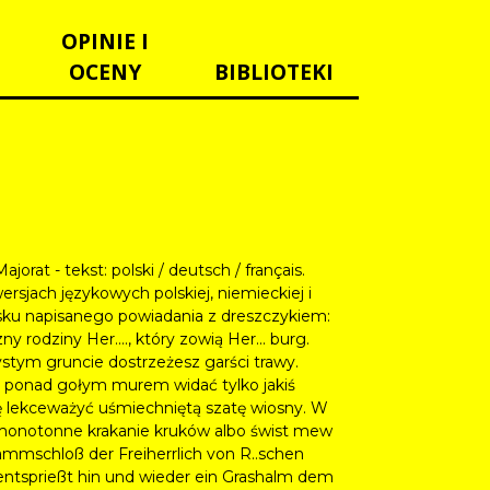
OPINIE I
OCENY
BIBLIOTEKI
rat - tekst: polski / deutsch / français.
ersjach językowych polskiej, niemieckiej i
sku napisanego powiadania z dreszczykiem:
rodziny Her...., który zowią Her... burg.
ystym gruncie dostrzeżesz garści trawy.
e, ponad gołym murem widać tylko jakiś
ię lekceważyć uśmiechniętą szatę wiosny. W
o monotonne krakanie kruków albo świst mew
mmschloß der Freiherrlich von R..schen
 entsprießt hin und wieder ein Grashalm dem