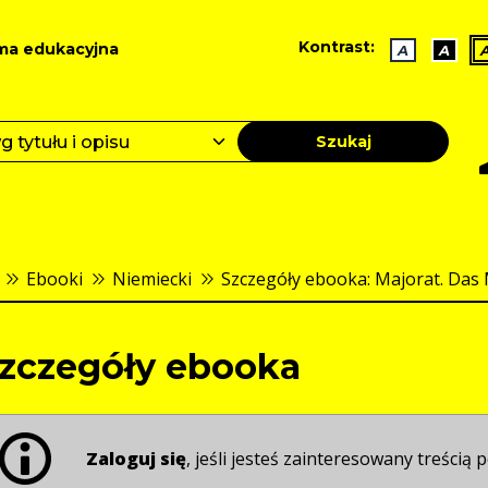
Kontrast:
ma edukacyjna
A
A
Szukaj
Ebooki
Niemiecki
Szczegóły ebooka: Majorat. Das 
zczegóły ebooka
Zaloguj się
, jeśli jesteś zainteresowany treścią p