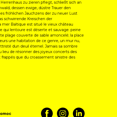
Herrenhaus zu zieren pflegt, schließt sich an
nwald, dessen ewige, düstre Trauer den
es fröhlichen Jauchzens der zu neuer Lust
as schwirrende Kreischen der
mer Baltique est situé le vieux château
rée qui lentoure est déserte et sauvage. peine
ette plage couverte de sable amoncelé; la place
lleurs une habitation de ce genre, un mur nu,
ttristé dun deuil éternel. Jamais sa sombre
au lieu de résonner des joyeux concerts des
ont frappés que du croassement sinistre des
pomoc