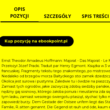
OPIS
POZYCJI
SZCZEGÓŁY
SPIS TREŚCI
Kup pozycję na ebookpoint.pl
Ernst Theodor Amadeus Hoffmann: Majorat - Das Majorat - Le Majo
Przełożył Józef Pracki. Traduit par Henry Egmont. Książka w 3 w
francuskiej. Fragmenty tekstu tego znakomitego, po mistrzow
Niedaleko od brzegów morza Bałtyckiego stoi zamek dziedziczny 
Okolica jest surowa i pustynna. Zaledwie tu i ówdzie na piaszcz
Zamiast tych ogrodów, jakie zazwyczaj zdobią siedziby pański
nędzny gaj sosnowy, którego żałoba ponura i nieustanna zda s
tym lasku, zamiast wesołego świergotu ptasząt, słychać tylk
zapowiedź burzy. Dem Gestade der Ostsee unfern liegt das Sta
Familie, R..sitten genannt. Die Gegend ist rauh und öde, kaum