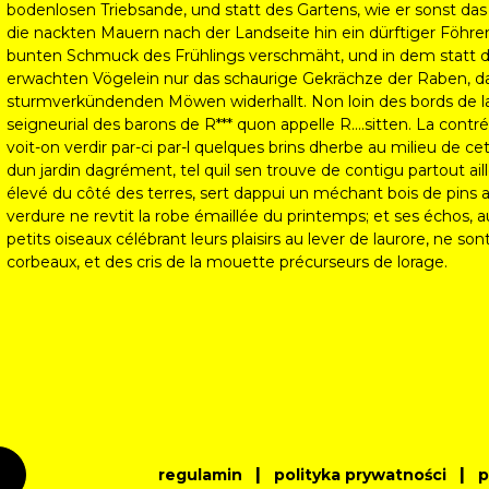
bodenlosen Triebsande, und statt des Gartens, wie er sonst das 
die nackten Mauern nach der Landseite hin ein dürftiger Föhre
bunten Schmuck des Frühlings verschmäht, und in dem statt d
erwachten Vögelein nur das schaurige Gekrächze der Raben, d
sturmverkündenden Möwen widerhallt. Non loin des bords de la 
seigneurial des barons de R*** quon appelle R....sitten. La cont
voit-on verdir par-ci par-l quelques brins dherbe au milieu de c
dun jardin dagrément, tel quil sen trouve de contigu partout ai
élevé du côté des terres, sert dappui un méchant bois de pins a
verdure ne revtit la robe émaillée du printemps; et ses échos, 
petits oiseaux célébrant leurs plaisirs au lever de laurore, ne s
corbeaux, et des cris de la mouette précurseurs de lorage.
|
|
regulamin
polityka prywatności