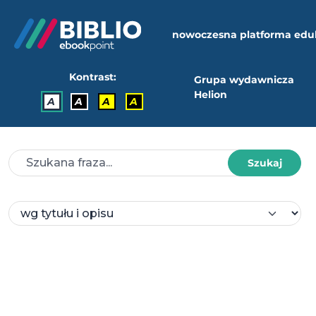
nowoczesna platforma edu
Kontrast:
Grupa wydawnicza
Helion
A
A
A
A
Szukaj