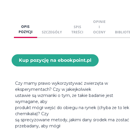
OPINIE
OPIS
SPIS
I
POZYCJI
SZCZEGÓŁY
TREŚCI
OCENY
BIBLIOT
Kup pozycję na ebookpoint.pl
Czy mamy prawo wykorzystywać zwierzęta w
eksperymentach? Czy w jakiejkolwiek
ustawie są wzmianki o tym, że takie badanie jest
wymagane, aby
produkt mógł wejść do obiegu na rynek (chyba że to lek
chemikalia)? Czy
są sprecyzowane metody, jakimi dany środek ma zostać
przebadany, aby mógł