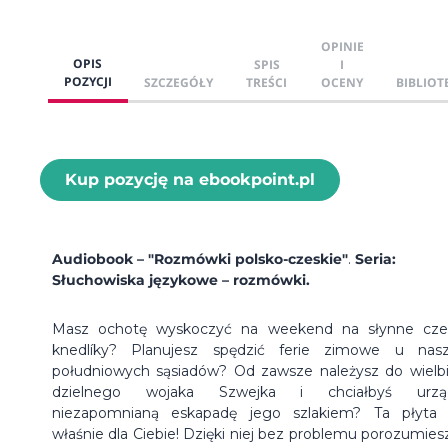
OPINIE
OPIS
SPIS
I
POZYCJI
SZCZEGÓŁY
TREŚCI
OCENY
BIBLIOT
Kup pozycję na ebookpoint.pl
Audiobook – "Rozmówki polsko-czeskie"
.
Seria:
Słuchowiska językowe
– rozmówki.
Masz ochotę wyskoczyć na weekend na słynne cze
knedlíky? Planujesz spędzić ferie zimowe u nas
południowych sąsiadów? Od zawsze należysz do wielbic
dzielnego wojaka Szwejka i chciałbyś urząd
niezapomnianą eskapadę jego szlakiem? Ta płyta 
właśnie dla Ciebie! Dzięki niej bez problemu porozumiesz