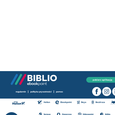
pobierz aplikację
|
|
regulamin
polityka prywatności
pomoc
Helion
Ebookpoint
Beya
Bezdroza
Sensus
Onepress
Videopoint
Editio