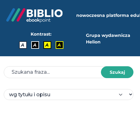
nowoczesna platforma edu
Kontrast:
Grupa wydawnicza
Helion
A
A
A
A
Szukaj