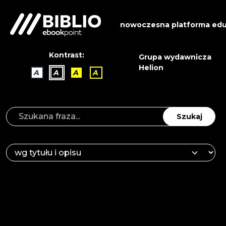
nowoczesna platforma edu
Kontrast:
Grupa wydawnicza
Helion
A
A
A
A
Szukaj