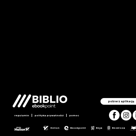
pobierz aplikację
|
|
regulamin
polityka prywatności
pomoc
Helion
Ebookpoint
Beya
Bezdroza