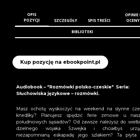
OPIS
OPINIE 
POZYCJI
SZCZEGÓŁY
SPIS TREŚCI
OCENY
BIBLIOTEKI
Kup pozycję na ebookpoint.pl
Audiobook – "Rozmówki polsko-czeskie"
.
Seria:
Słuchowiska językowe
– rozmówki.
Masz ochotę wyskoczyć na weekend na słynne cze
knedlíky? Planujesz spędzić ferie zimowe u nas
południowych sąsiadów? Od zawsze należysz do wielbic
dzielnego wojaka Szwejka i chciałbyś urząd
niezapomnianą eskapadę jego szlakiem? Ta płyta 