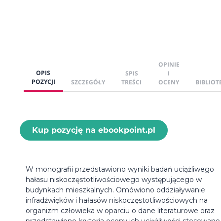
OPINIE
OPIS
SPIS
I
POZYCJI
SZCZEGÓŁY
TREŚCI
OCENY
BIBLIOT
Kup pozycję na ebookpoint.pl
W monografii przedstawiono wyniki badań uciążliwego
hałasu niskoczęstotliwościowego występującego w
budynkach mieszkalnych. Omówiono oddziaływanie
infradźwięków i hałasów niskoczęstotliwościowych na
organizm człowieka w oparciu o dane literaturowe oraz
przedstawiono kryteria oceny ich uciążliwości stosowane