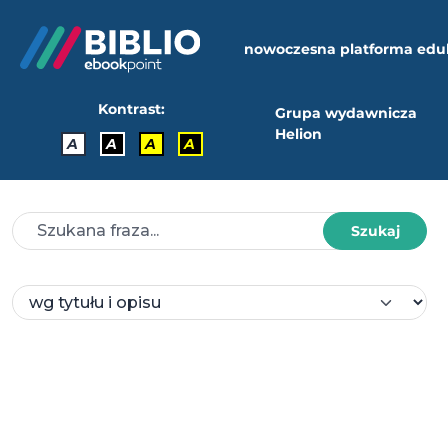
nowoczesna platforma edu
Kontrast:
Grupa wydawnicza
Helion
A
A
A
A
Szukaj