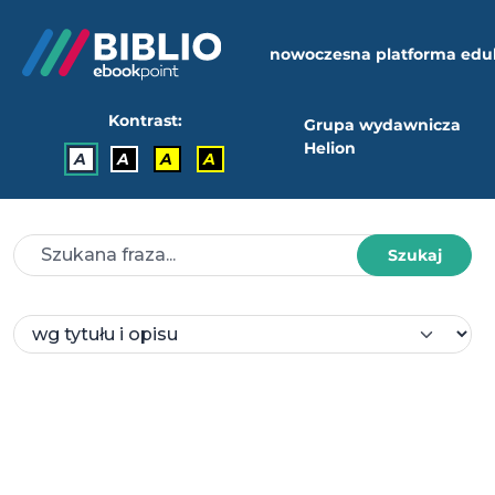
nowoczesna platforma edu
Kontrast:
Grupa wydawnicza
Helion
A
A
A
A
Szukaj