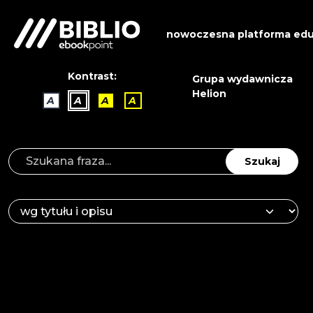
nowoczesna platforma edu
Kontrast:
Grupa wydawnicza
Helion
A
A
A
A
Szukaj