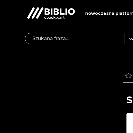
nowoczesna platfor
S