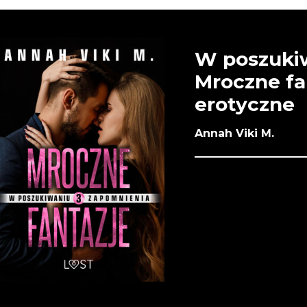
W poszukiw
Mroczne fa
erotyczne
Annah Viki M.