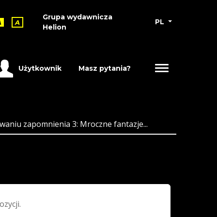
Grupa wydawnicza
PL
A
A
Helion
Użytkownik
Masz pytania?
aniu zapomnienia 3: Mroczne fantazje...
ozycji.