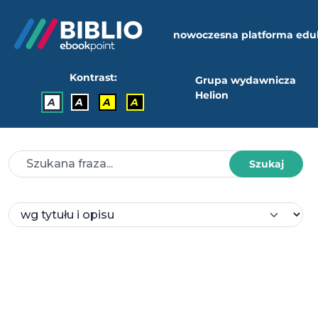
nowoczesna platforma edu
Kontrast:
Grupa wydawnicza
Helion
A
A
A
A
Szukaj