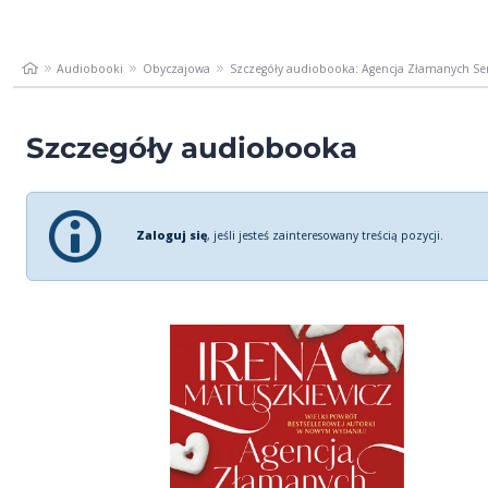
Audiobooki
Obyczajowa
Szczegóły audiobooka: Agencja Złamanych Se
Szczegóły audiobooka
Zaloguj się
, jeśli jesteś zainteresowany treścią pozycji.