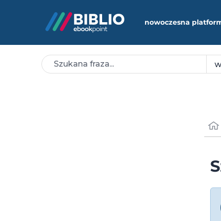
nowoczesna platfor
S