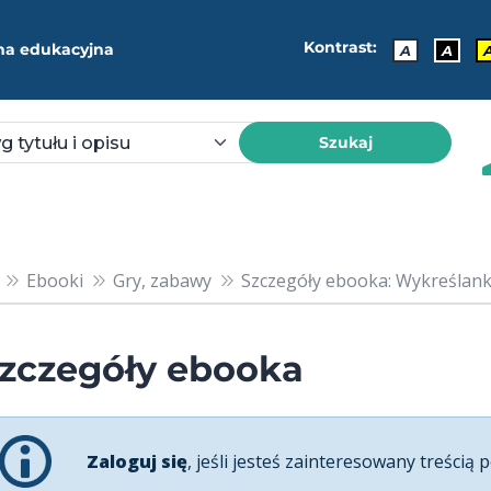
Kontrast:
ma edukacyjna
A
A
Szukaj
Ebooki
Gry, zabawy
Szczegóły ebooka: Wykreślanki
zczegóły ebooka
Zaloguj się
, jeśli jesteś zainteresowany treścią p