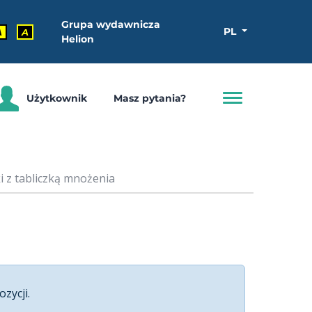
Grupa wydawnicza
PL
A
A
Helion
Użytkownik
Masz pytania?
 z tabliczką mnożenia
ozycji.