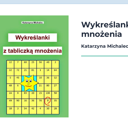
Wykreślank
mnożenia
Katarzyna Michale