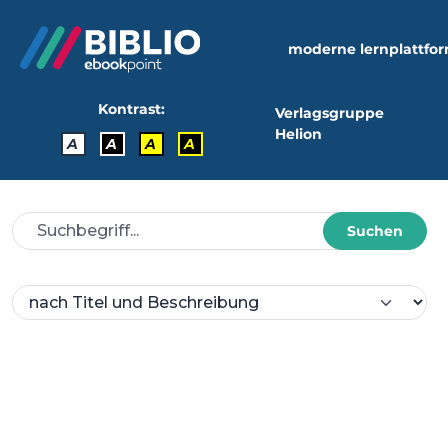
moderne lernplattfo
Kontrast:
Verlagsgruppe
Helion
A
A
A
A
Suchen