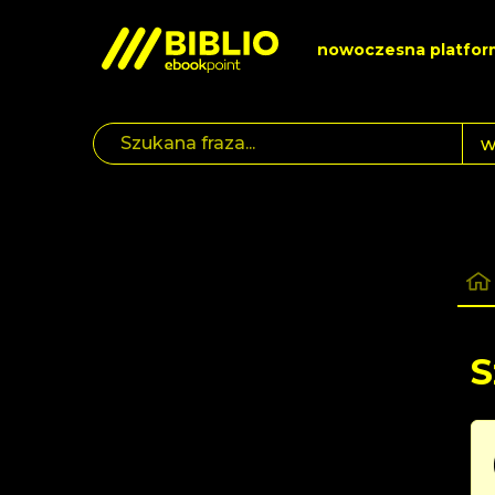
nowoczesna platfor
S