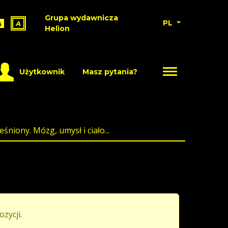
Grupa wydawnicza
PL
A
A
Helion
Użytkownik
Masz pytania?
śniony. Mózg, umysł i ciało...
ozycji.