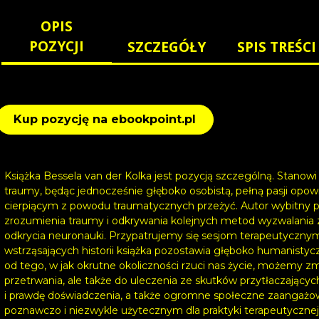
OPIS
POZYCJI
SZCZEGÓŁY
SPIS TREŚCI
Kup pozycję na ebookpoint.pl
Książka Bessela van der Kolka jest pozycją szczególną. Stan
traumy, będąc jednocześnie głęboko osobistą, pełną pasji opo
cierpiącym z powodu traumatycznych przeżyć. Autor wybitny psy
zrozumienia traumy i odkrywania kolejnych metod wyzwalania z j
odkrycia neuronauki. Przypatrujemy się sesjom terapeutyczny
wstrząsających historii książka pozostawia głęboko humanistyc
od tego, w jak okrutne okoliczności rzuci nas życie, możemy zmo
przetrwania, ale także do uleczenia ze skutków przytłaczający
i prawdę doświadczenia, a także ogromne społeczne zaangażow
poznawczo i niezwykle użytecznym dla praktyki terapeutycznej