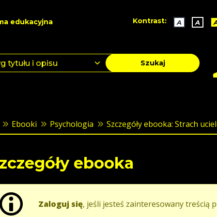
Kontrast:
ma edukacyjna
A
A
Szukaj
Ebooki
Psychologia
Szczegóły ebooka: Strach uciele
zczegóły ebooka
Zaloguj się
, jeśli jesteś zainteresowany treścią p