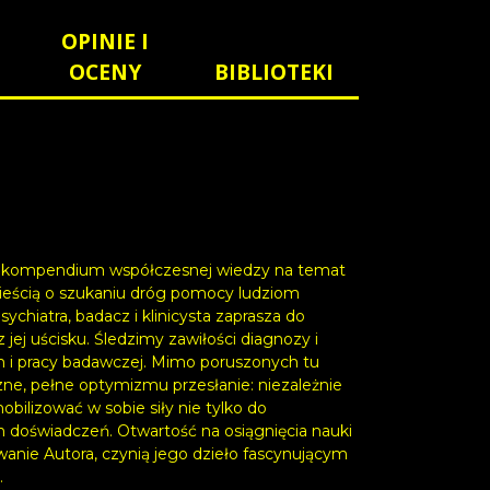
OPINIE I
OCENY
BIBLIOTEKI
owi kompendium współczesnej wiedzy na temat
wieścią o szukaniu dróg pomocy ludziom
chiatra, badacz i klinicysta zaprasza do
ej uścisku. Śledzimy zawiłości diagnozy i
m i pracy badawczej. Mimo poruszonych tu
zne, pełne optymizmu przesłanie: niezależnie
bilizować w sobie siły nie tylko do
ch doświadczeń. Otwartość na osiągnięcia nauki
anie Autora, czynią jego dzieło fascynującym
.