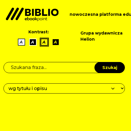
nowoczesna platforma edu
Kontrast:
Grupa wydawnicza
Helion
A
A
A
A
Szukaj