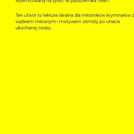
wyemitowaną na żywo 18 października 1956 r.
Ten utwór to lektura idealna dla miłośników kryminałów 
wątkiem miłosnym i motywem zemsty po utracie
ukochanej osoby.