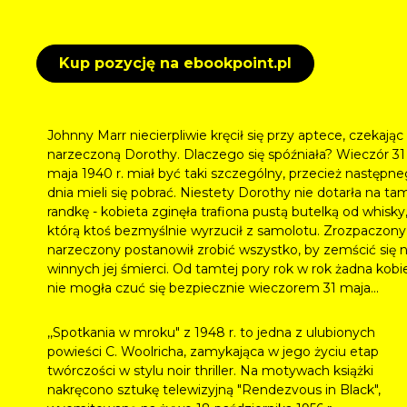
Kup pozycję na ebookpoint.pl
Johnny Marr niecierpliwie kręcił się przy aptece, czekając
narzeczoną Dorothy. Dlaczego się spóźniała? Wieczór 31
maja 1940 r. miał być taki szczególny, przecież następn
dnia mieli się pobrać. Niestety Dorothy nie dotarła na ta
randkę - kobieta zginęła trafiona pustą butelką od whisky
którą ktoś bezmyślnie wyrzucił z samolotu. Zrozpaczony
narzeczony postanowił zrobić wszystko, by zemścić się 
winnych jej śmierci. Od tamtej pory rok w rok żadna kobi
nie mogła czuć się bezpiecznie wieczorem 31 maja...
,,Spotkania w mroku" z 1948 r. to jedna z ulubionych
powieści C. Woolricha, zamykająca w jego życiu etap
twórczości w stylu noir thriller. Na motywach książki
nakręcono sztukę telewizyjną "Rendezvous in Black",