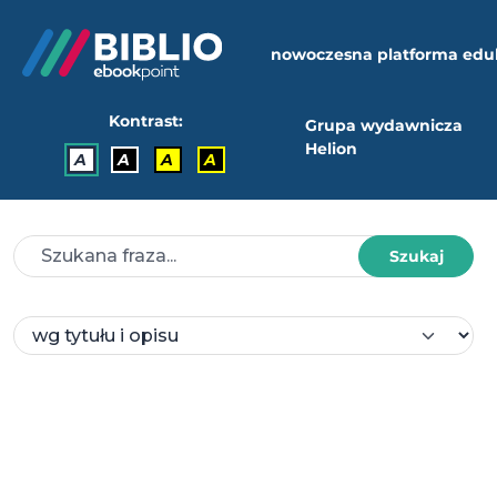
nowoczesna platforma edu
Kontrast:
Grupa wydawnicza
Helion
A
A
A
A
Szukaj