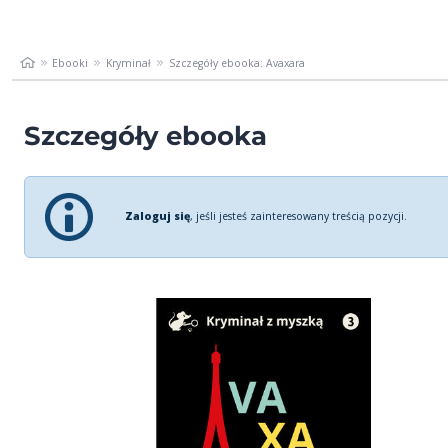
Ebooki
Kryminał
Szczegóły ebooka: Avaxara
Szczegóły ebooka
Zaloguj się
, jeśli jesteś zainteresowany treścią pozycji.