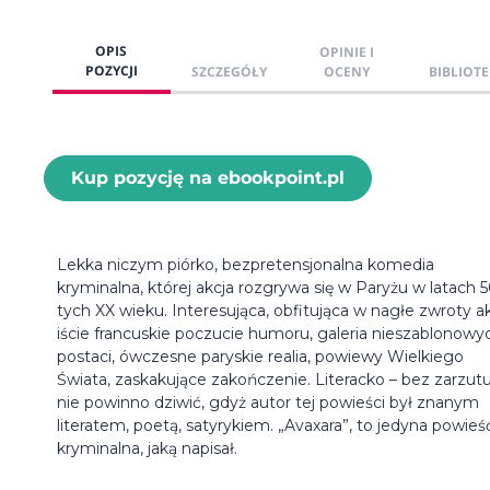
OPIS
OPINIE I
POZYCJI
SZCZEGÓŁY
OCENY
BIBLIOTE
Kup pozycję na ebookpoint.pl
Lekka niczym piórko, bezpretensjonalna komedia
kryminalna, której akcja rozgrywa się w Paryżu w latach 5
tych XX wieku. Interesująca, obfitująca w nagłe zwroty ak
iście francuskie poczucie humoru, galeria nieszablonowy
postaci, ówczesne paryskie realia, powiewy Wielkiego
Świata, zaskakujące zakończenie. Literacko – bez zarzutu
nie powinno dziwić, gdyż autor tej powieści był znanym
literatem, poetą, satyrykiem. „Avaxara”, to jedyna powieś
kryminalna, jaką napisał.