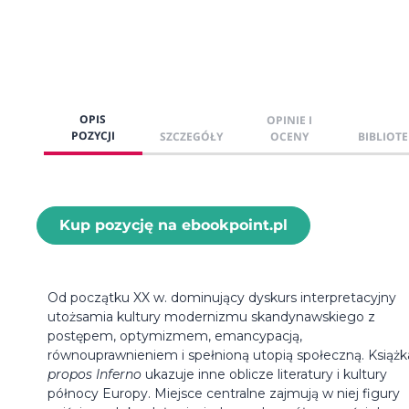
OPIS
OPINIE I
POZYCJI
SZCZEGÓŁY
OCENY
BIBLIOTE
Kup pozycję na ebookpoint.pl
Od początku XX w. dominujący dyskurs interpretacyjny
utożsamia kultury modernizmu skandynawskiego z
postępem, optymizmem, emancypacją,
równouprawnieniem i spełnioną utopią społeczną. Książ
propos Inferno
ukazuje inne oblicze literatury i kultury
północy Europy. Miejsce centralne zajmują w niej figury