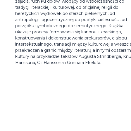
zejścia, ruch ku dołowi wiodący od współczesności do
tradycji literackiej i kulturowej, od oficjalnej religii do
heretyckich wędrówek po sferach piekielnych, od
antropologii logocentrycznej do poetyki cielesności, od
porządku symbolicznego do semiotycznego. Książka
ukazuje procesy formowania się kanonu literackiego,
konstruowania i dekonstruowania prekursorów, dialogu
intertekstualnego, translacji między kulturowej a wreszci
przekraczania granic między literaturą a innymi obszaram
kultury na przykładzie tekstów Augusta Strindberga, Kn
Hamsuna, Oli Hanssona i Gunnara Ekelöfa.