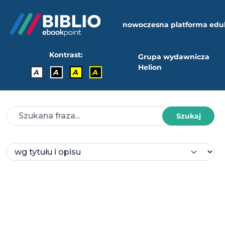
nowoczesna platforma edu
Kontrast:
Grupa wydawnicza
Helion
A
A
A
A
Szukaj