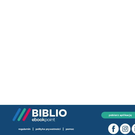
pobierz aplikację
|
|
regulamin
polityka prywatności
pomoc