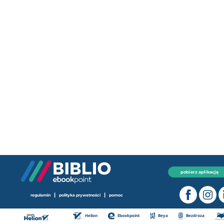
pobierz aplikację
|
|
regulamin
polityka prywatności
pomoc
Helion
Ebookpoint
Beya
Bezdroza