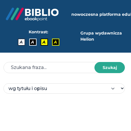
nowoczesna platforma edu
Kontrast:
Grupa wydawnicza
Helion
A
A
A
A
Szukaj