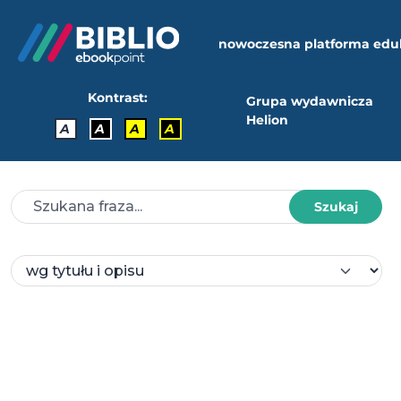
nowoczesna platforma edu
Kontrast:
Grupa wydawnicza
Helion
A
A
A
A
Szukaj