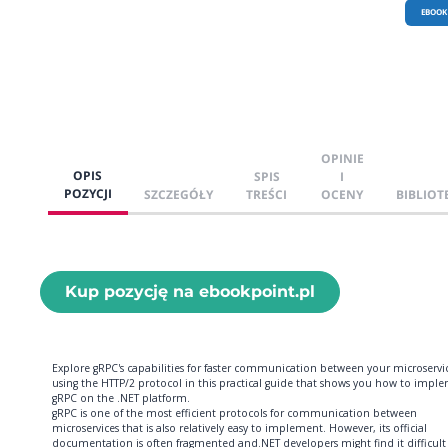
EBOOK
OPINIE
OPIS
SPIS
I
POZYCJI
SZCZEGÓŁY
TREŚCI
OCENY
BIBLIOT
Kup pozycję na ebookpoint.pl
Explore gRPC's capabilities for faster communication between your microservi
using the HTTP/2 protocol in this practical guide that shows you how to impl
gRPC on the .NET platform.
gRPC is one of the most efficient protocols for communication between
microservices that is also relatively easy to implement. However, its official
documentation is often fragmented and.NET developers might find it difficult