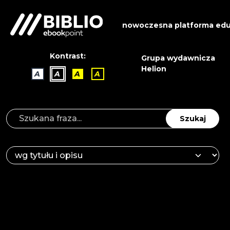
nowoczesna platforma edu
Kontrast:
Grupa wydawnicza
Helion
A
A
A
A
Szukaj