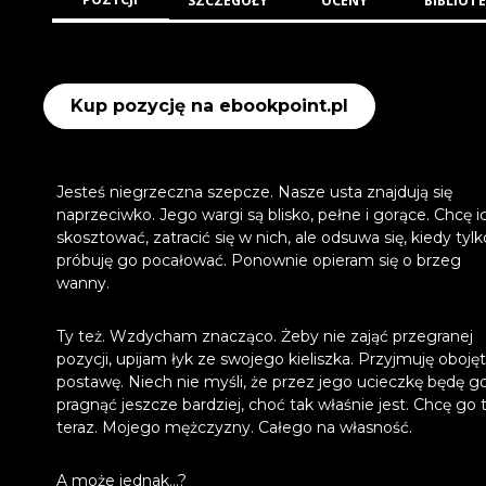
SZCZEGÓŁY
OCENY
BIBLIOTE
Kup pozycję na ebookpoint.pl
Jesteś niegrzeczna szepcze. Nasze usta znajdują się
naprzeciwko. Jego wargi są blisko, pełne i gorące. Chcę i
skosztować, zatracić się w nich, ale odsuwa się, kiedy tylk
próbuję go pocałować. Ponownie opieram się o brzeg
wanny.
Ty też. Wzdycham znacząco. Żeby nie zająć przegranej
pozycji, upijam łyk ze swojego kieliszka. Przyjmuję oboję
postawę. Niech nie myśli, że przez jego ucieczkę będę g
pragnąć jeszcze bardziej, choć tak właśnie jest. Chcę go t
teraz. Mojego mężczyzny. Całego na własność.
A może jednak...?