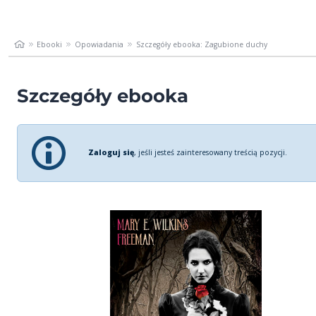
Ebooki
Opowiadania
Szczegóły ebooka: Zagubione duchy
Szczegóły ebooka
Zaloguj się
, jeśli jesteś zainteresowany treścią pozycji.