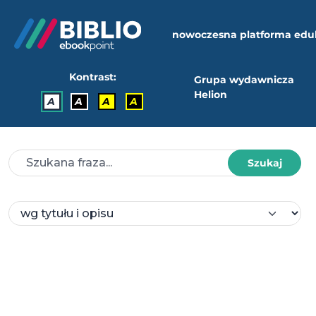
nowoczesna platforma edu
Kontrast:
Grupa wydawnicza
Helion
A
A
A
A
Szukaj