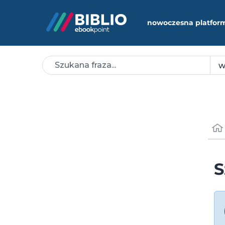
nowoczesna platfor
S