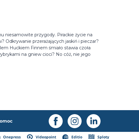
mu niesamowite przygody. Pirackie życie na
 Odkrywanie przerażających jaskiń i pieczar?
ielem Huckiem Finnem śmiało stawia czoła
brykami na gniew cioci? No cóż, nie jego
omoc
Onepress
Videopoint
Editio
Sploty