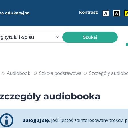
Kontrast:
ma edukacyjna
A
A
Szukaj
Audiobooki
Szkoła podstawowa
Szczegóły audiob
zczegóły audiobooka
Zaloguj się
, jeśli jesteś zainteresowany treścią p