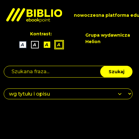
nowoczesna platforma edu
Kontrast:
Grupa wydawnicza
Helion
A
A
A
A
Szukaj