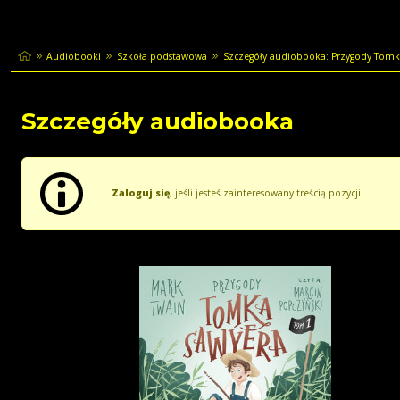
Audiobooki
Szkoła podstawowa
Szczegóły audiobooka: Przygody Tomk
Szczegóły audiobooka
Zaloguj się
, jeśli jesteś zainteresowany treścią pozycji.