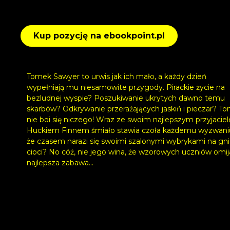
Kup pozycję na ebookpoint.pl
Tomek Sawyer to urwis jak ich mało, a każdy dzień
wypełniają mu niesamowite przygody. Pirackie życie na
bezludnej wyspie? Poszukiwanie ukrytych dawno temu
skarbów? Odkrywanie przerażających jaskiń i pieczar? T
nie boi się niczego! Wraz ze swoim najlepszym przyjacie
Huckiem Finnem śmiało stawia czoła każdemu wyzwani
że czasem narazi się swoimi szalonymi wybrykami na gn
cioci? No cóż, nie jego wina, że wzorowych uczniów omij
najlepsza zabawa…