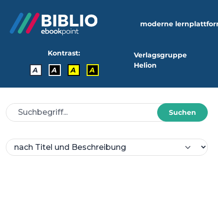
moderne lernplattfo
Kontrast:
Verlagsgruppe
Helion
A
A
A
A
Suchen