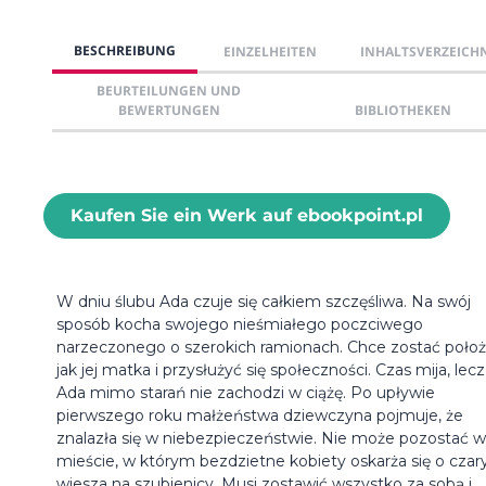
BESCHREIBUNG
EINZELHEITEN
INHALTSVERZEICH
BEURTEILUNGEN UND
BEWERTUNGEN
BIBLIOTHEKEN
Kaufen Sie ein Werk auf ebookpoint.pl
W dniu ślubu Ada czuje się całkiem szczęśliwa. Na swój
sposób kocha swojego nieśmiałego poczciwego
narzeczonego o szerokich ramionach. Chce zostać położ
jak jej matka i przysłużyć się społeczności. Czas mija, lecz
Ada mimo starań nie zachodzi w ciążę. Po upływie
pierwszego roku małżeństwa dziewczyna pojmuje, że
znalazła się w niebezpieczeństwie. Nie może pozostać w
mieście, w którym bezdzietne kobiety oskarża się o czary
wiesza na szubie­nicy. Musi zostawić wszystko za sobą i