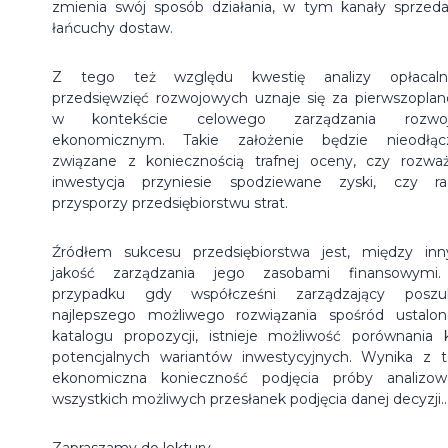
zmienia swój sposób działania, w tym kanały sprzeda
łańcuchy dostaw.
Z tego też względu kwestię analizy opłacalno
przedsięwzięć rozwojowych uznaje się za pierwszopla
w kontekście celowego zarządzania rozwo
ekonomicznym. Takie założenie będzie nieodłąc
związane z koniecznością trafnej oceny, czy rozwa
inwestycja przyniesie spodziewane zyski, czy ra
przysporzy przedsiębiorstwu strat.
Źródłem sukcesu przedsiębiorstwa jest, między inn
jakość zarządzania jego zasobami finansowymi
przypadku gdy współcześni zarządzający poszu
najlepszego możliwego rozwiązania spośród ustalo
katalogu propozycji, istnieje możliwość porównania k
potencjalnych wariantów inwestycyjnych. Wynika z 
ekonomiczna konieczność podjęcia próby analizow
wszystkich możliwych przesłanek podjęcia danej decyzji..
Zapraszamy do lektury.