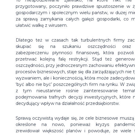
przygotowany, poczyniło prawdziwe spustoszenie w ż
gospodarczym i społecznym wielu państw, w dużej mi
za sprawą zamykania całych gałęzi gospodarki, co m
ułatwić walkę z wirusem.
Dlatego też w czasach tak turbulentnych firmy zac
skupiać się na szukaniu oszczędności oraz
zabezpieczeniu płynności finansowej, która pozwol
przetrwać kolejną falę restrykcji. Stąd też generow
oszczędności, przy jednoczesnym zachowaniu efektywn
procesów biznesowych, staje się dla zarządzających nie t
wyzwaniem, ale i koniecznością, która może zadecydow
‘być albo nie być’ poszczególnych firm na rynku. W zwi
z tym nieustannie rośnie zainteresowanie tema
podejmowania trafnych decyzji inwestycyjnych, które 
decydujący wpływ na działalność przedsiębiorstw.
Sprawą oczywistą wydaje się, że cele biznesowe muszą
określone na nowo, ponieważ kryzys pandemic
zrewidował większość planów i powoduje, że wiele 