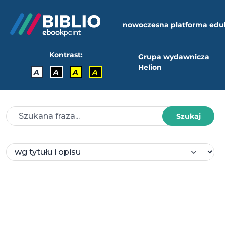
nowoczesna platforma edu
Kontrast:
Grupa wydawnicza
Helion
A
A
A
A
Szukaj