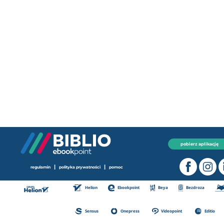
pobierz aplikację
|
|
regulamin
polityka prywatności
pomoc
Helion
Ebookpoint
Beya
Bezdroza
Sensus
Onepress
Videopoint
Editio