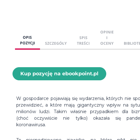
OPINIE
OPIS
SPIS
I
POZYCJI
SZCZEGÓŁY
TREŚCI
OCENY
BIBLIOT
Kup pozycję na ebookpoint.pl
W gospodarce pojawiają się wydarzenia, których nie sp
przewidzieć, a które mają gigantyczny wpływ na sytu
milionów ludzi. Takim właśnie przypadkiem dla biz
(choć oczywiście nie tylko) okazała się pand
koronawirusa.
To niespodziewane zjawisko, na które nikt nie