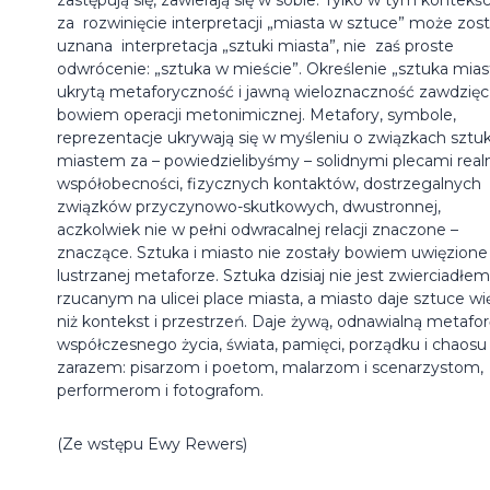
za rozwinięcie interpretacji „miasta w sztuce” może zos
uznana interpretacja „sztuki miasta”, nie zaś proste
odwrócenie: „sztuka w mieście”. Określenie „sztuka mias
ukrytą metaforyczność i jawną wieloznaczność zawdzię
bowiem operacji metonimicznej. Metafory, symbole,
reprezentacje ukrywają się w myśleniu o związkach sztuk
miastem za – powiedzielibyśmy – solidnymi plecami real
współobecności, fizycznych kontaktów, dostrzegalnych
związków przyczynowo-skutkowych, dwustronnej,
aczkolwiek nie w pełni odwracalnej relacji znaczone –
znaczące. Sztuka i miasto nie zostały bowiem uwięzione
lustrzanej metaforze. Sztuka dzisiaj nie jest zwierciadłem
rzucanym na ulicei place miasta, a miasto daje sztuce wi
niż kontekst i przestrzeń. Daje żywą, odnawialną metafor
współczesnego życia, świata, pamięci, porządku i chaosu
zarazem: pisarzom i poetom, malarzom i scenarzystom,
performerom i fotografom.
(Ze wstępu Ewy Rewers)