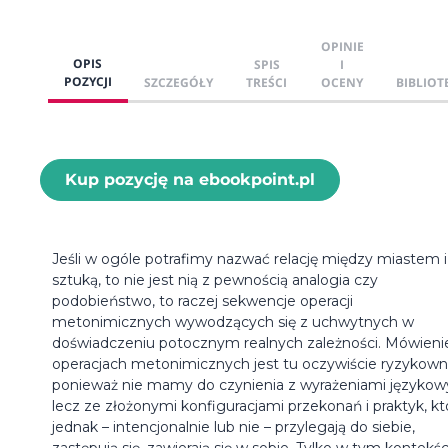
OPINIE
OPIS
SPIS
I
POZYCJI
SZCZEGÓŁY
TREŚCI
OCENY
BIBLIOT
Kup pozycję na ebookpoint.pl
Jeśli w ogóle potrafimy nazwać relację między miastem i
sztuką, to nie jest nią z pewnością analogia czy
podobieństwo, to raczej sekwencje operacji
metonimicznych wywodzących się z uchwytnych w
doświadczeniu potocznym realnych zależności. Mówieni
operacjach metonimicznych jest tu oczywiście ryzykown
ponieważ nie mamy do czynienia z wyrażeniami językow
lecz ze złożonymi konfiguracjami przekonań i praktyk, kt
jednak – intencjonalnie lub nie – przylegają do siebie,
zastępują się, zawierają się w sobie. Tylko w tym kontekśc