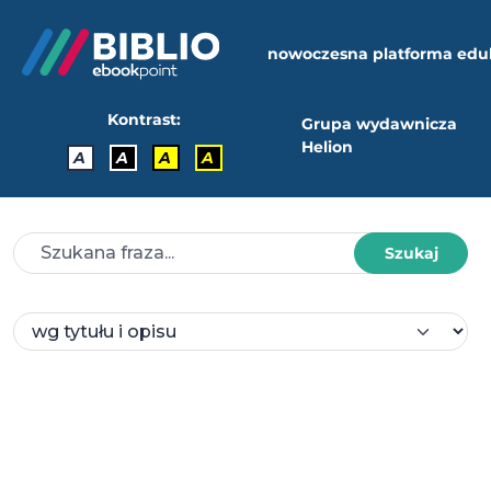
nowoczesna platforma edu
Kontrast:
Grupa wydawnicza
Helion
A
A
A
A
Szukaj