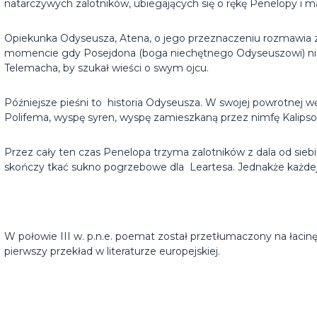
natarczywych zalotników, ubiegających się o rękę Penelopy i ma
Opiekunka Odyseusza, Atena, o jego przeznaczeniu rozmawia 
momencie gdy Posejdona (boga niechętnego Odyseuszowi) nie
Telemacha, by szukał wieści o swym ojcu.
Późniejsze pieśni to historia Odyseusza. W swojej powrotnej w
Polifema, wyspę syren, wyspę zamieszkaną przez nimfę Kalipso
Przez cały ten czas Penelopa trzyma zalotników z dala od siebi
skończy tkać sukno pogrzebowe dla Leartesa. Jednakże każdej
W połowie III w. p.n.e. poemat został przetłumaczony na łacinę
pierwszy przekład w literaturze europejskiej.