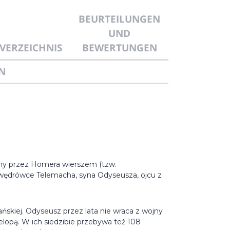
BEURTEILUNGEN
UND
VERZEICHNIS
BEWERTUNGEN
N
ewany przez Homera wierszem (tzw.
 wędrówce Telemacha, syna Odyseusza, ojcu z
ańskiej. Odyseusz przez lata nie wraca z wojny
lopą. W ich siedzibie przebywa też 108