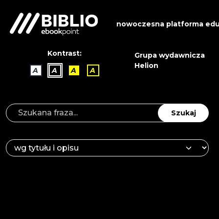
nowoczesna platforma edu
Kontrast:
Grupa wydawnicza
Helion
A
A
A
A
Szukaj