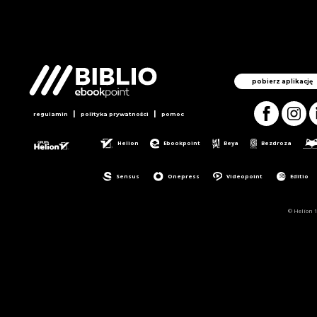
pobierz aplikację
|
|
regulamin
polityka prywatności
pomoc
Helion
Ebookpoint
Beya
Bezdroza
Sensus
Onepress
Videopoint
Editio
© Helion 1