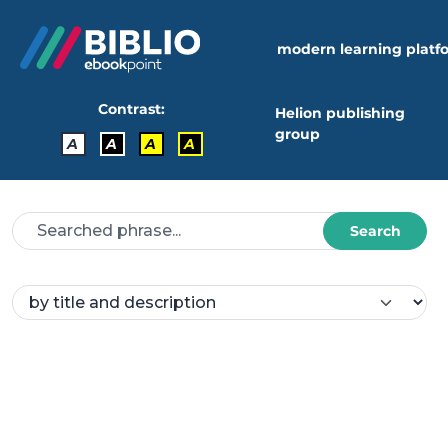
modern learning platf
Contrast:
Helion publishing
group
A
A
A
A
Search