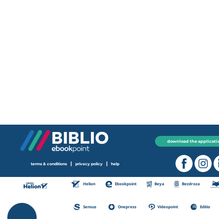
download the applicati
|
|
terms & conditions
privacy policy
help
Helion
Ebookpoint
Beya
Bezdroza
Sensus
Onepress
Videopoint
Editio