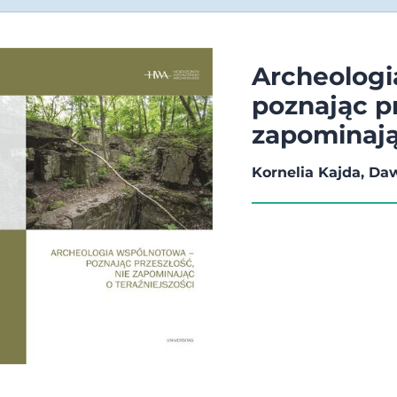
Archeologi
poznając pr
zapominają
Kornelia Kajda, Da