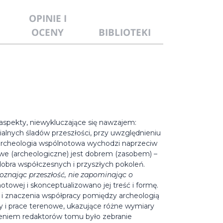
OPINIE I
OCENY
BIBLIOTEKI
spekty, niewykluczające się nawzajem:
alnych śladów przeszłości, przy uwzględnieniu
 archeologia wspólnotowa wychodzi naprzeciw
e (archeologiczne) jest dobrem (zasobem) –
dobra współczesnych i przyszłych pokoleń.
znając przeszłość, nie zapominając o
towej i skonceptualizowano jej treść i formę.
i i znaczenia współpracy pomiędzy archeologią
y i prace terenowe, ukazujące różne wymiary
eniem redaktorów tomu było zebranie