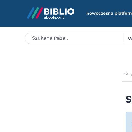
nowoczesna platfor
S