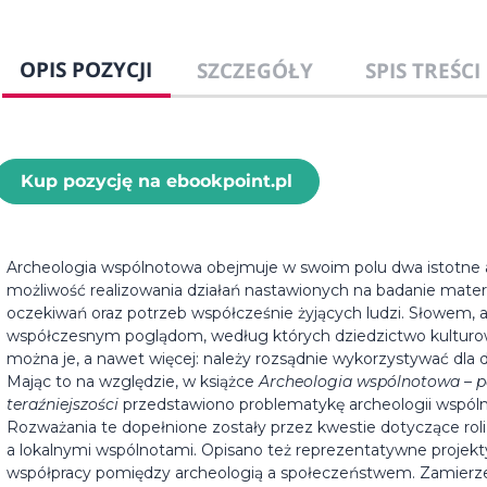
OPIS POZYCJI
SZCZEGÓŁY
SPIS TREŚCI
Kup pozycję na ebookpoint.pl
Archeologia wspólnotowa obejmuje w swoim polu dwa istotne a
możliwość realizowania działań nastawionych na badanie materi
oczekiwań oraz potrzeb współcześnie żyjących ludzi. Słowem,
współczesnym poglądom, według których dziedzictwo kulturow
można je, a nawet więcej: należy rozsądnie wykorzystywać dla 
Mając to na względzie, w książce
Archeologia wspólnotowa – po
teraźniejszości
przedstawiono problematykę archeologii wspólno
Rozważania te dopełnione zostały przez kwestie dotyczące rol
a lokalnymi wspólnotami. Opisano też reprezentatywne projekt
współpracy pomiędzy archeologią a społeczeństwem. Zamierz