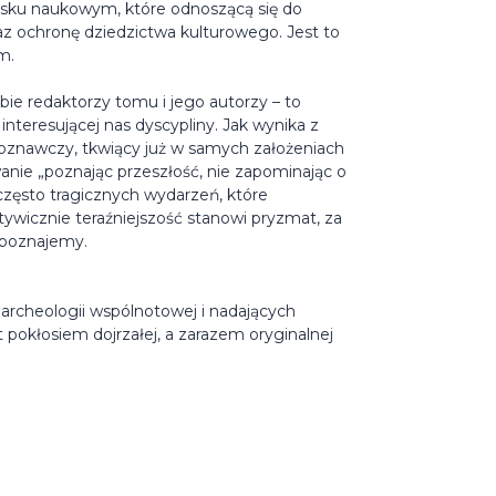
wisku naukowym, które odnoszącą się do
az ochronę dziedzictwa kulturowego. Jest to
m.
obie redaktorzy tomu i jego autorzy – to
interesującej nas dyscypliny. Jak wynika z
poznawczy, tkwiący już w samych założeniach
nie „poznając przeszłość, nie zapominając o
 często tragicznych wydarzeń, które
wicznie teraźniejszość stanowi pryzmat, za
 poznajemy.
archeologii wspólnotowej i nadających
t pokłosiem dojrzałej, a zarazem oryginalnej