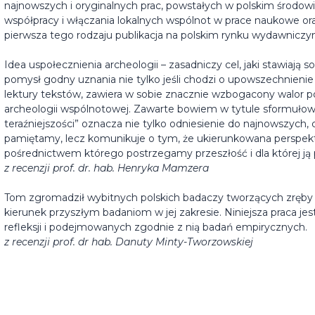
najnowszych i oryginalnych prac, powstałych w polskim środo
współpracy i włączania lokalnych wspólnot w prace naukowe or
pierwsza tego rodzaju publikacja na polskim rynku wydawniczy
Idea uspołecznienia archeologii – zasadniczy cel, jaki stawiają s
pomysł godny uznania nie tylko jeśli chodzi o upowszechnienie 
lektury tekstów, zawiera w sobie znacznie wzbogacony walor 
archeologii wspólnotowej. Zawarte bowiem w tytule sformułowa
teraźniejszości” oznacza nie tylko odniesienie do najnowszych,
pamiętamy, lecz komunikuje o tym, że ukierunkowana perspekty
pośrednictwem którego postrzegamy przeszłość i dla której ją
z recenzji prof. dr. hab. Henryka Mamzera
Tom zgromadził wybitnych polskich badaczy tworzących zręby 
kierunek przyszłym badaniom w jej zakresie. Niniejsza praca jes
refleksji i podejmowanych zgodnie z nią badań empirycznych.
z recenzji prof. dr hab. Danuty Minty-Tworzowskiej