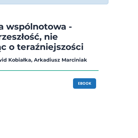
a wspólnotowa -
zeszłość, nie
c o teraźniejszości
wid Kobiałka, Arkadiusz Marciniak
EBOOK