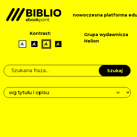
nowoczesna platforma edu
Kontrast:
Grupa wydawnicza
Helion
A
A
A
A
Szukaj