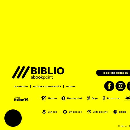
pobierz aplikację
|
|
regulamin
polityka prywatności
pomoc
Helion
Ebookpoint
Beya
Bezdroza
Sensus
Onepress
Videopoint
Editio
© Helion 1