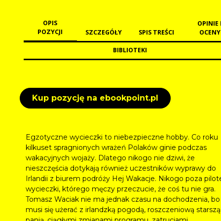
OPIS
OPINIE 
POZYCJI
SZCZEGÓŁY
SPIS TREŚCI
OCENY
BIBLIOTEKI
Kup pozycję na ebookpoint.pl
Egzotyczne wycieczki to niebezpieczne hobby. Co roku
kilkuset spragnionych wrażeń Polaków ginie podczas
wakacyjnych wojaży. Dlatego nikogo nie dziwi, że
nieszczęścia dotykają również uczestników wyprawy do
Irlandii z biurem podróży Hej Wakacje. Nikogo poza pilo
wycieczki, którego męczy przeczucie, że coś tu nie gra.
Tomasz Waciak nie ma jednak czasu na dochodzenia, bo
musi się użerać z irlandzką pogodą, roszczeniową starszą
panią, ciągłymi zmianami programu, zatruciami