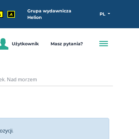
Grupa wydawnicza
PL
A
A
Helion
Użytkownik
Masz pytania?
nek. Nad morzem
ozycji.