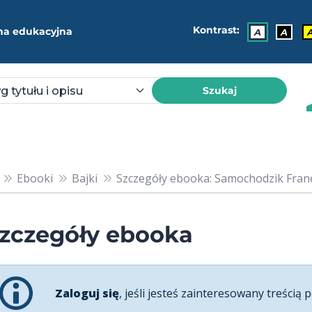
Kontrast:
ma edukacyjna
A
A
Szukaj
Ebooki
Bajki
Szczegóły ebooka: Samochodzik Fra
zczegóły ebooka
Zaloguj się
, jeśli jesteś zainteresowany treścią p