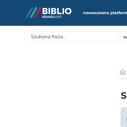
nowoczesna platfor
S