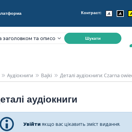
Контраст:
 платформа
A
A
Шукати
Аудіокниги
Bajki
Деталі аудіокниги: Czarna owie
еталі аудіокниги
Увійти
якщо вас цікавить зміст видання.