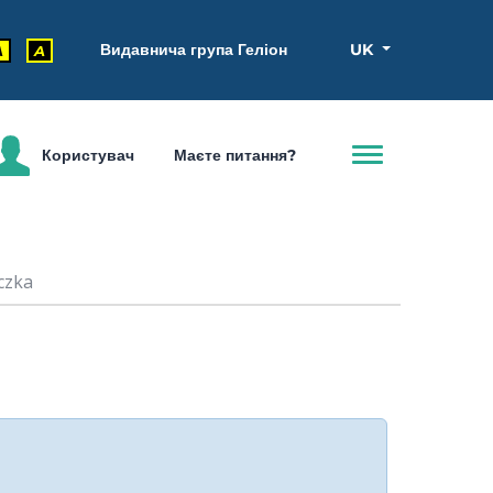
Видавнича група Геліон
UK
A
A
Користувач
Маєте питання?
czka