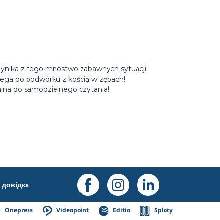
ynika z tego mnóstwo zabawnych sytuacji.
biega po podwórku z kością w zębach!
ealna do samodzielnego czytania!
довідка
Onepress
Videopoint
Editio
Sploty