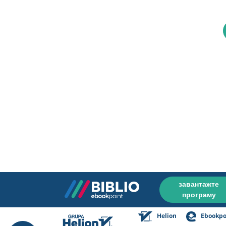
завантажте
програму
Helion
Ebookpo