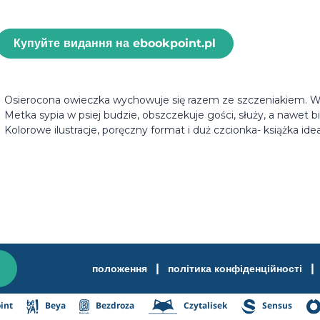
Купуйте видання на ebookpoint.pl
Osierocona owieczka wychowuje się razem ze szczeniakiem. W
Metka sypia w psiej budzie, obszczekuje gości, służy, a nawet 
Kolorowe ilustracje, poręczny format i duż czcionka- książka id
|
|
положення
політика конфіденційності
int
Beya
Bezdroza
Czytalisek
Sensus